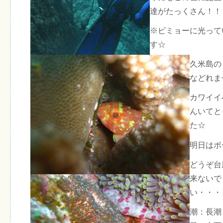
達がたっくさん！！
※ビミョーに光って
す☆
久米島の
などれま
カワイイ
んいてと
た☆
明日はボ
どうぞ台
来ないで
い・・・
潮：長潮