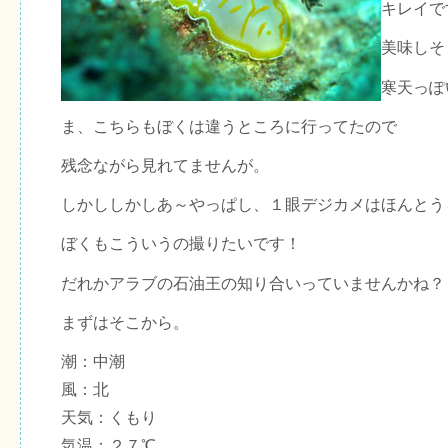
キレイで
美味しそ
寒天っぽ
ま、こちらもぼくは違うところに行ってたので
残念ながら見れてませんが。
しかししかしあ～やっぱし、１眼デジカメはほんとう
ぼくもこういうの撮りたいです！
だれかアラブの石油王の知り合いっていませんかね？
まずはそこから。
潮：中潮
風：北
天気：くもり
気温：２７℃