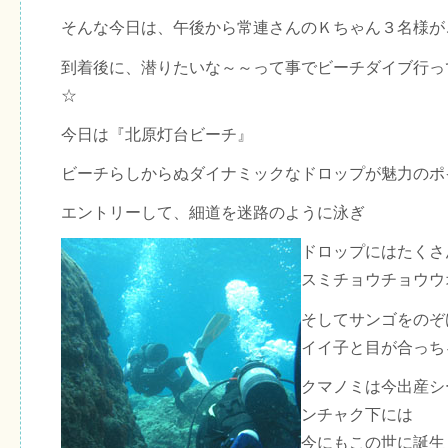
そんな今日は、午後から常連さんのＫちゃん３名様が
到着後に、潜りたいな～～って事でビーチダイブ行っ
☆
今日は『北原灯台ビーチ』
ビーチらしからぬダイナミックなドロップが魅力のポ
エントリーして、細道を迷路のように泳ぎ
ドロップにはたくさ
スミチョウチョウウ
そしてサンゴをのぞ
イイ子と目が合っち
クマノミは今出産シ
ンチャク下には
今にもこの世に誕生