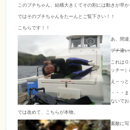
このブチちゃん、結構大きくてその割には動きが早か
ではそのブチちゃんをたーんとご覧下さい！！
こちらです！！
あ、間違
ブチ違い
これはＯ
ッチー）
え～っと
・・・ま
ないでお
では改めて、こちらが本物。
素敵に写