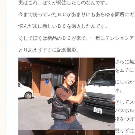
実はこれ、ぼくが発注したものなんです。
今まで使っていたＢＣがあまりにもあらゆる箇所にガ
悩んだ末に新しいＢＣを購入したんです。
そしてぼくは新品のＢＣが来て、一気にテンションア
とりあえずすぐに記念撮影。
さらに無
をムチに
にしおか
ネ。
そしてス
パスホル
物をつけ
懲りずに