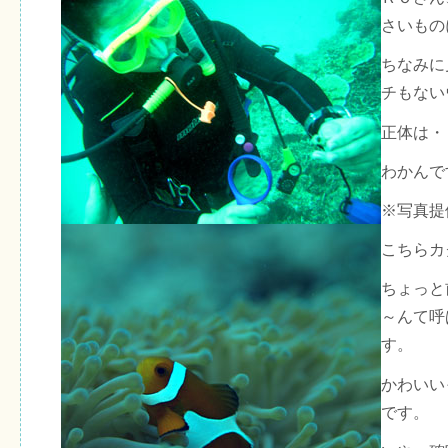
さいもの
ちなみに
チもない
正体は・
わかんで
※写真提
こちらカ
ちょっと
～んて呼
す。
かわいい
です。