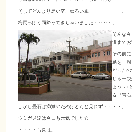
そしてどんより黒い空、ぬるい風・・・・・・・。
梅雨っぽく雨降ってきちゃいました～～～～。
そんな今
港までお
その前に
島を一周
だったの
じゃー観
ょう～♪
＆『畳石
しかし畳石は満潮のためほとんど見れず・・・・。
ウミガメ達は今日も元気でした☆
・・・・写真は。