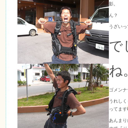
影。
ん？
うざいっ
で
ね
ゴメンナ
うれしく
ってます
あんまり