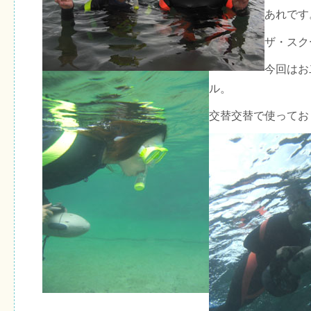
あれです
ザ・スク
今回はお
ル。
交替交替で使ってお