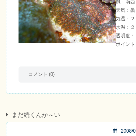
風：南西
天気：曇
気温：２
水温：２
透明度：
ポイント
コメント
(0)
まだ続くんか～い
2008/0