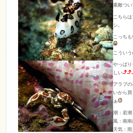
素敵つい
こちらは
シ。
こっちも
こういう
やっぱり
しい
アラブの
いから買
ぁ
潮：若潮
風：南南
天気：雨