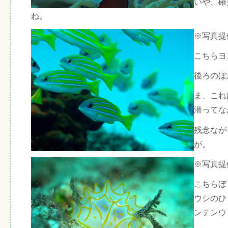
いや、確
ね。
※写真提
こちらヨ
後ろのぼ
ま、これ
潜ってな
残念なが
が。
※写真提
こちらぼ
ウシのひ
ンテンウ