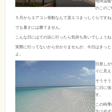
地球温暖
のこのご
５月からエアコン発動なんて逆エコまっしぐらですね
でも暑さには勝てません。
こんな日にはての浜に行ったら気持ち良いでしょうね
実際に行ってないから分かりませんが、今日はきっと
よ。
日差しが
イに見え
そうそう
に日に強
す。
この時季
方は必ず