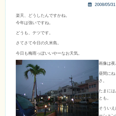
2008/05/31
楽天、どうしたんですかね。
今年は強いですね。
どうも、テツです。
さてさて今日の久米島。
今日も梅雨っぽいいやーなお天気。
画像は夜
昼間にね
さ。
たまには
とも。
そういえ
ーション