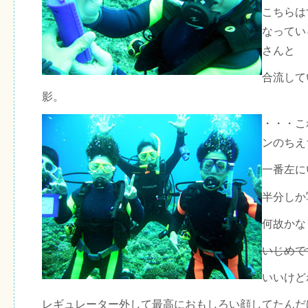
こちらは
なってい
さんと
合流して
影。
・・・こ
ンのちえ
一番左に
半分しか
何故かな
いじめで
いいけど
レギュレーター外して最高におもしろい顔してたんだ