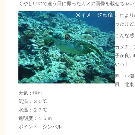
くやしいので違う日に撮ったカメの画像を載せちゃい
これより
ったけど
こんな感
カメ君、
子が良い
いっ！
潮：小潮
風：北東
天気：晴れ
気温：３０℃
水温：２７℃
透明度：１５ｍ
ポイント：シンバル