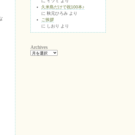
に
イツミ
より
久米島だけで祝100本♪
に
秋元ひろみ
より
な
ご挨拶
に
しおり
より
Archives