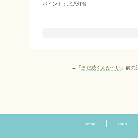
ポイント：北原灯台
←「
まだ続くんか～い
」前の
home
shop