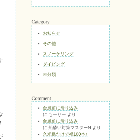
Category
お知らせ
その他
スノーケリング
す
ダイビング
未分類
Comment
台風前に滑り込み
な
に
もーりー
より
台風前に滑り込み
！
に
船酔い対策マスターN
より
久米島だけで祝100本♪
が