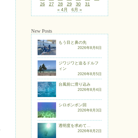
26
27
28
29
30
31
« 4月
6月 »
New Posts
もう目と鼻の先
2026年8月6日
ジワジワと迫るドルフ
ィン
2026年8月5日
台風前に滑り込み
2026年8月4日
シロボンボン回
2026年8月3日
透明度を求めて…
♪
2026年8月2日