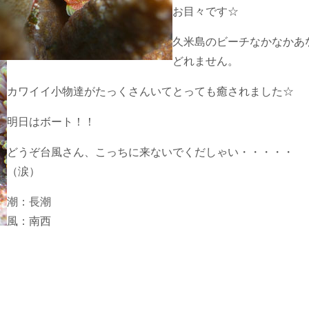
お目々です☆
久米島のビーチなかなかあ
どれません。
カワイイ小物達がたっくさんいてとっても癒されました☆
明日はボート！！
どうぞ台風さん、こっちに来ないでくだしゃい・・・・・
（涙）
潮：長潮
風：南西