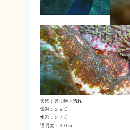
天気：曇り時々晴れ
気温：２９℃
水温：２７℃
透明度：３０ｍ