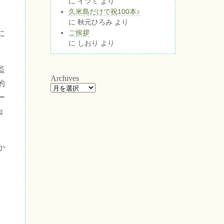
に
イツミ
より
久米島だけで祝100本♪
に
秋元ひろみ
より
ご挨拶
に
に
しおり
より
。
監
Archives
的
ー
ょ
か