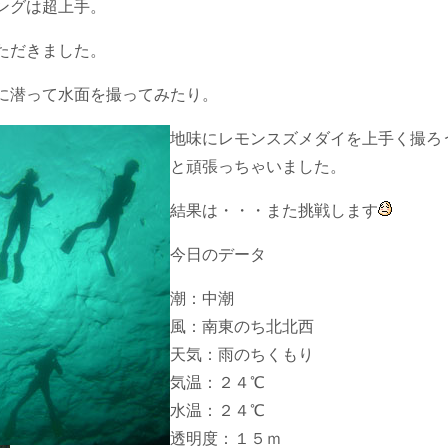
ングは超上手。
ただきました。
に潜って水面を撮ってみたり。
地味にレモンスズメダイを上手く撮ろ
と頑張っちゃいました。
結果は・・・また挑戦します
今日のデータ
潮：中潮
風：南東のち北北西
天気：雨のちくもり
気温：２４℃
水温：２４℃
透明度：１５ｍ