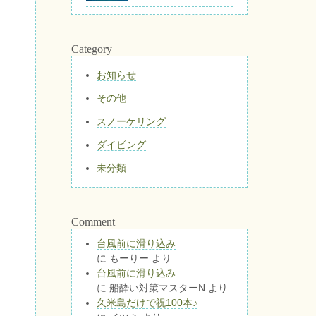
Category
お知らせ
その他
スノーケリング
ダイビング
未分類
Comment
台風前に滑り込み
に
もーりー
より
台風前に滑り込み
に
船酔い対策マスターN
より
久米島だけで祝100本♪