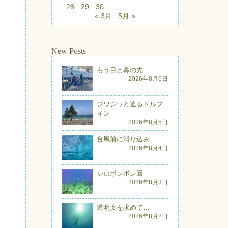
28
29
30
« 3月
5月 »
New Posts
もう目と鼻の先
2026年8月6日
ジワジワと迫るドルフ
ィン
2026年8月5日
台風前に滑り込み
2026年8月4日
シロボンボン回
2026年8月3日
透明度を求めて…
2026年8月2日