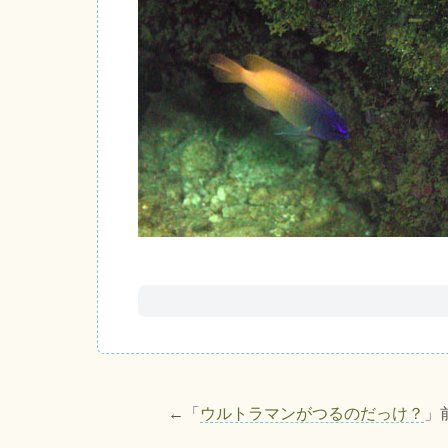
←「
ウルトラマンがつるのだっけ？
」