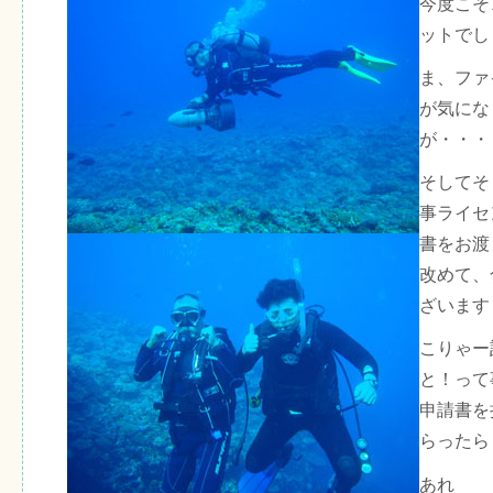
今度こそ
ットでし
ま、ファ
が気にな
が・・・
そしてそ
事ライセ
書をお渡
改めて、
ざいます
こりゃー
と！って
申請書を
らったら
あれ