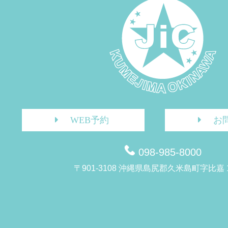
WEB予約
お
098-985-8000
〒901-3108 沖縄県島尻郡久米島町字比嘉 1