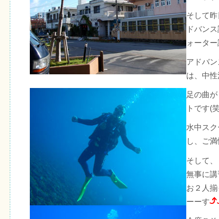
そして昨
ドバンス
ォーター
アドバン
は、中性
足の曲が
トです(笑
水中スク
し、ご満
そして、
無事に講
お２人揃
ーーす