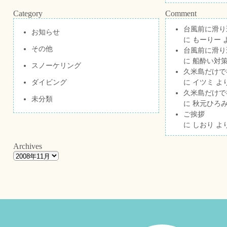
Category
Comment
台風前に滑り
お知らせ
に
もーりー
その他
台風前に滑り
に
船酔い対策
スノーケリング
久米島だけで祝
ダイビング
に
イツミ
よ
久米島だけで祝
未分類
に
秋元ひろ
ご挨拶
に
しおり
よ
Archives