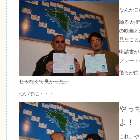
なんかこ
踊る大捜
の映画と
見たこと
申請書が
プレート
後ろが白
じゃなくて良かった。
ついでに・・・
やっ
よ！
これ、や