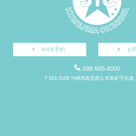
WEB予約
お
098-985-8000
〒901-3108 沖縄県島尻郡久米島町字比嘉 1