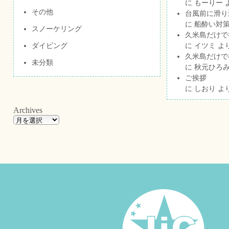
に
もーりー
その他
台風前に滑り
に
船酔い対策
スノーケリング
久米島だけで祝
ダイビング
に
イツミ
よ
久米島だけで祝
未分類
に
秋元ひろ
ご挨拶
に
しおり
よ
Archives