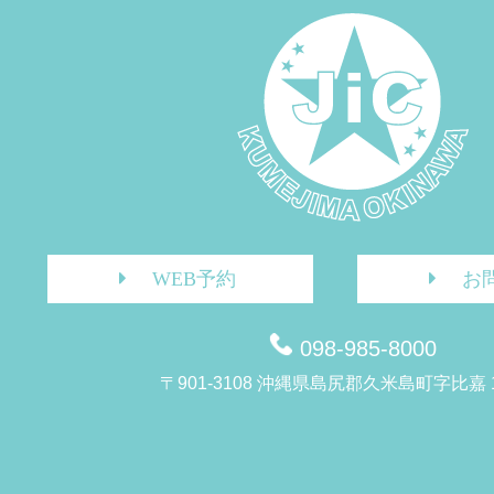
WEB予約
お
098-985-8000
〒901-3108 沖縄県島尻郡久米島町字比嘉 1