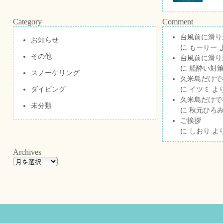
Category
Comment
台風前に滑り
お知らせ
に
もーりー
その他
台風前に滑り
に
船酔い対策
スノーケリング
久米島だけで祝
ダイビング
に
イツミ
よ
久米島だけで祝
未分類
に
秋元ひろ
ご挨拶
に
しおり
よ
Archives