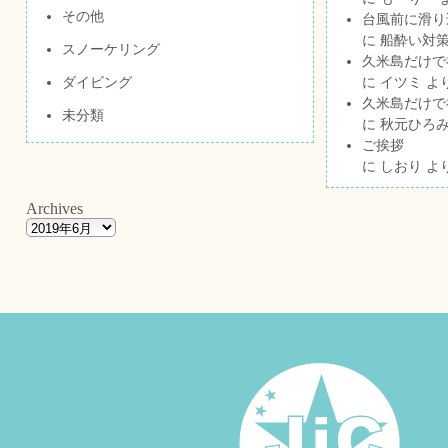
その他
台風前に滑り
に
船酔い対策
スノーケリング
久米島だけで祝
ダイビング
に
イツミ
よ
久米島だけで祝
未分類
に
秋元ひろ
ご挨拶
に
しおり
よ
Archives