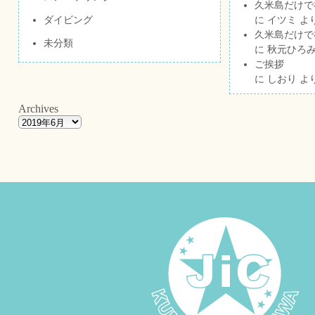
久米島だけで祝
ダイビング
に
イツミ
よ
久米島だけで祝
未分類
に
秋元ひろ
ご挨拶
に
しおり
よ
Archives