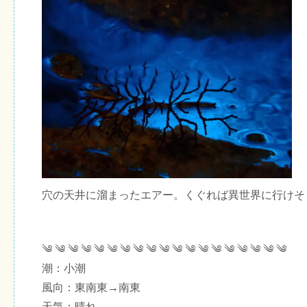
穴の天井に溜まったエアー。くぐれば異世界に行けそ
༄ ༄ ༄ ༄ ༄ ༄ ༄ ༄ ༄ ༄ ༄ ༄ ༄ ༄ ༄ ༄ ༄ ༄ ༄
潮：小潮
風向：東南東→南東
天気：晴れ