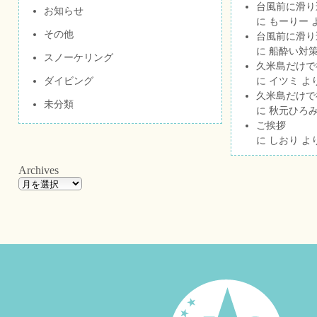
台風前に滑り
お知らせ
に
もーりー
その他
台風前に滑り
に
船酔い対策
スノーケリング
久米島だけで祝
ダイビング
に
イツミ
よ
久米島だけで祝
未分類
に
秋元ひろ
ご挨拶
に
しおり
よ
Archives