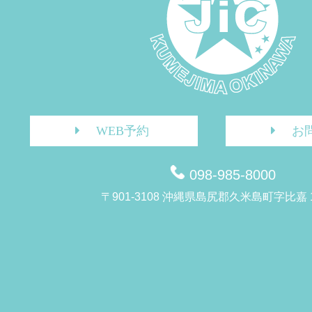
WEB予約
お
098-985-8000
〒901-3108 沖縄県島尻郡久米島町字比嘉 1