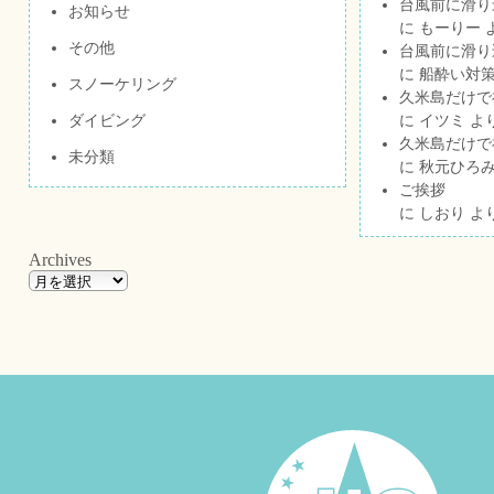
台風前に滑り
お知らせ
に
もーりー
その他
台風前に滑り
に
船酔い対策
スノーケリング
久米島だけで祝
ダイビング
に
イツミ
よ
久米島だけで祝
未分類
に
秋元ひろ
ご挨拶
に
しおり
よ
Archives