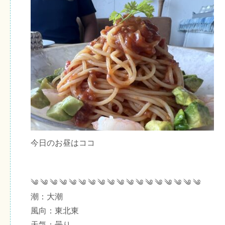
今日のお昼はココ
༄ ༄ ༄ ༄ ༄ ༄ ༄ ༄ ༄ ༄ ༄ ༄ ༄ ༄ ༄ ༄ ༄ ༄
潮：大潮
風向：東北東
天気：曇り