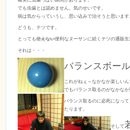
でも虫歯とは認めません。気のせいです。
病は気からっていうし、思い込みで治そうと思います
どうも、テツです。
とっても
使えない
便利なヌーサンに続くテツの通販生
それは・・・
バランスボー
これがねぇ～なかなか楽しいん
でもバランス取るのがなかなか
バランス取るのに必死になって
たります。
そして