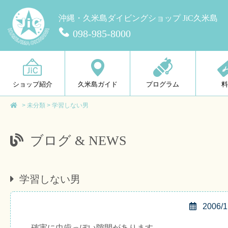
沖縄・久米島ダイビングショップ JiC久米島
098-985-8000
ショップ紹介
久米島ガイド
プログラム
>
未分類
>
学習しない男
ブログ & NEWS
学習しない男
2006/1
確実に虫歯っぽい隙間があります。