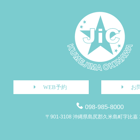
WEB予約
お
098-985-8000
〒901-3108 沖縄県島尻郡久米島町字比嘉 1