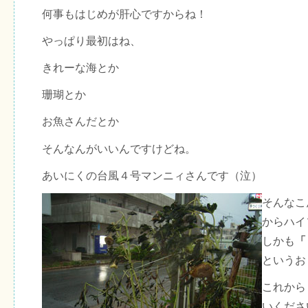
何事もはじめが肝心ですからね！
やっぱり最初はね、
きれーな海とか
珊瑚とか
お魚さんだとか
そんなんがいいんですけどね。
あいにくの台風４号マンニィさんです（泣）
そんなこ
からハイ
しかも
「
というお
これから
いくださ