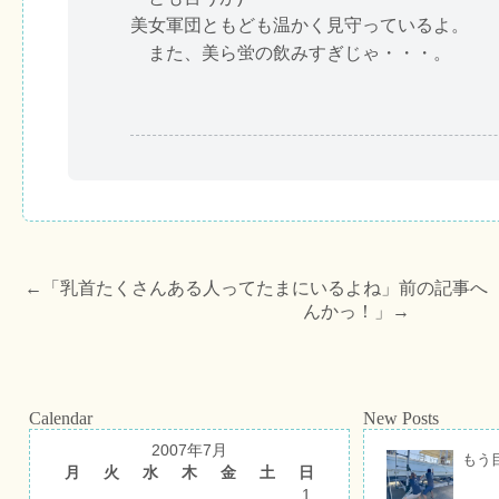
美女軍団ともども温かく見守っているよ。
また、美ら蛍の飲みすぎじゃ・・・。
←「
乳首たくさんある人ってたまにいるよね
」前の記事へ
んかっ！
」→
Calendar
New Posts
2007年7月
もう
月
火
水
木
金
土
日
1