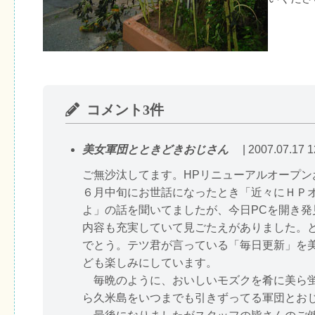
コメント3件
美女軍団とときどきおじさん
| 2007.07.17 1
ご無沙汰してます。HPリニューアルオープン
６月中旬にお世話になったとき「近々にＨＰ
よ」の話を聞いてましたが、今日PCを開き発
内容も充実していて見ごたえがありました。
でとう。テツ君が言っている「毎日更新」を
ども楽しみにしています。
毎晩のように、おいしいモズクを肴に美ら
ら久米島をいつまでも引きずってる軍団とお