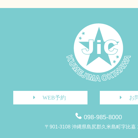
WEB予約
お
098-985-8000
〒901-3108 沖縄県島尻郡久米島町字比嘉 1