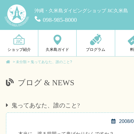
沖縄・久米島ダイビングショップ JiC久米島
098-985-8000
ショップ紹介
久米島ガイド
プログラム
>
未分類
>
鬼ってあなた、誰のこと?
ブログ & NEWS
鬼ってあなた、誰のこと?
2008/0
本当に、渡る世間って鬼ばかりなんですか？