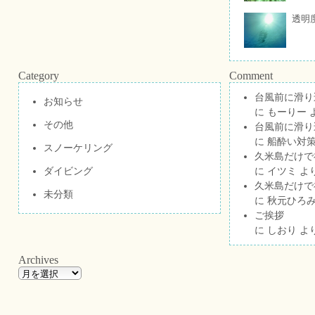
透明
Category
Comment
台風前に滑り
お知らせ
に
もーりー
その他
台風前に滑り
に
船酔い対策
スノーケリング
久米島だけで祝
ダイビング
に
イツミ
よ
久米島だけで祝
未分類
に
秋元ひろ
ご挨拶
に
しおり
よ
Archives