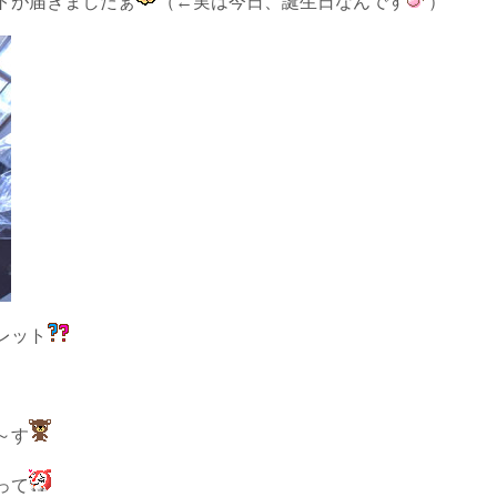
トが届きましたぁ
（←実は今日、誕生日なんです
）
レット
～す
って