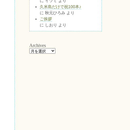
に
イツミ
より
久米島だけで祝100本♪
に
秋元ひろみ
より
ご挨拶
に
しおり
より
Archives