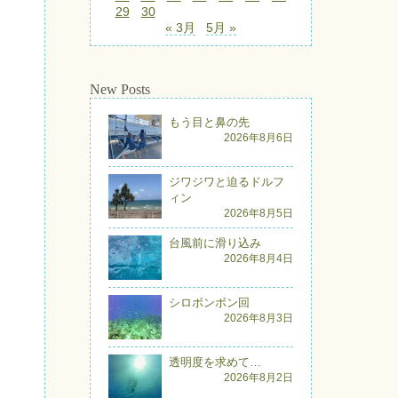
29
30
« 3月
5月 »
New Posts
もう目と鼻の先
2026年8月6日
ジワジワと迫るドルフ
ィン
2026年8月5日
台風前に滑り込み
2026年8月4日
シロボンボン回
2026年8月3日
透明度を求めて…
2026年8月2日