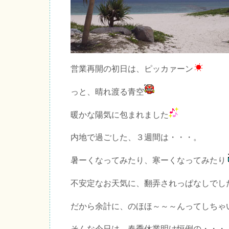
営業再開の初日は、ピッカァーン
っと、晴れ渡る青空
暖かな陽気に包まれました
内地で過ごした、３週間は・・・。
暑ーくなってみたり、寒ーくなってみたり
不安定なお天気に、翻弄されっぱなしでし
だから余計に、のほほ～～～んってしちゃ
そんな今日は、春季休業明け恒例の・・・