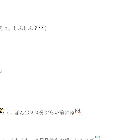
えっ、しぶしぶ？
）
』
（←ほんの２０分ぐらい前にね
）