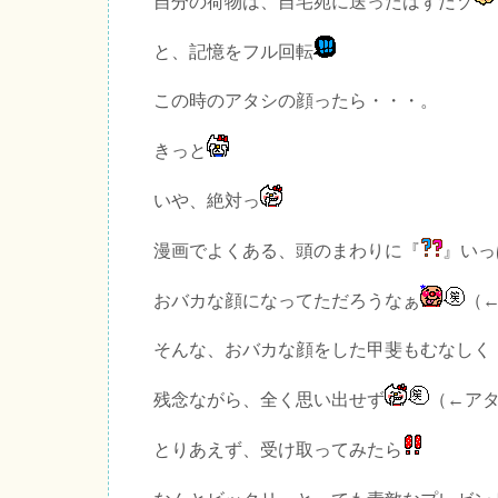
自分の荷物は、自宅宛に送ったはずだゾ
と、記憶をフル回転
この時のアタシの顔ったら・・・。
きっと
いや、絶対っ
漫画でよくある、頭のまわりに『
』いっ
おバカな顔になってただろうなぁ
（
そんな、おバカな顔をした甲斐もむなしく
残念ながら、全く思い出せず
（←ア
とりあえず、受け取ってみたら