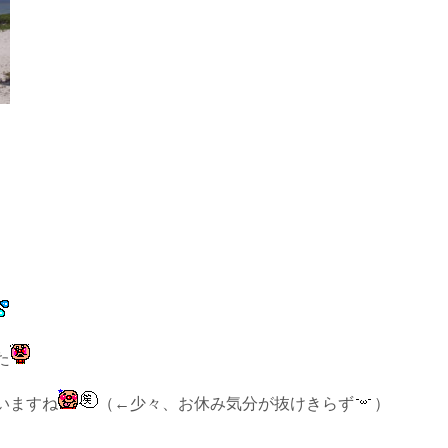
た
いますね
（←少々、お休み気分が抜けきらず
）
。