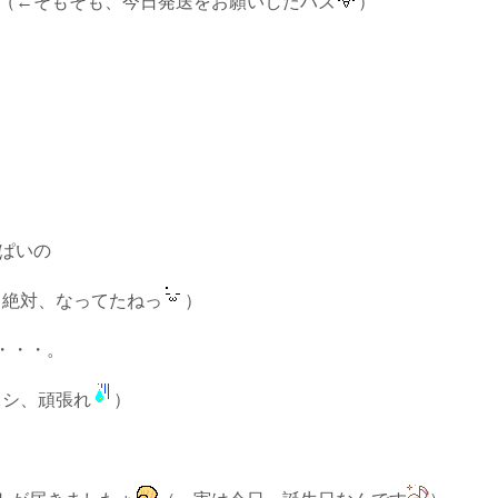
（←そもそも、今日発送をお願いしたハズ
）
ぱいの
←絶対、なってたねっ
）
・・・。
タシ、頑張れ
）