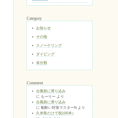
Category
お知らせ
その他
スノーケリング
ダイビング
未分類
Comment
台風前に滑り込み
に
もーりー
より
台風前に滑り込み
に
船酔い対策マスターN
より
久米島だけで祝100本♪