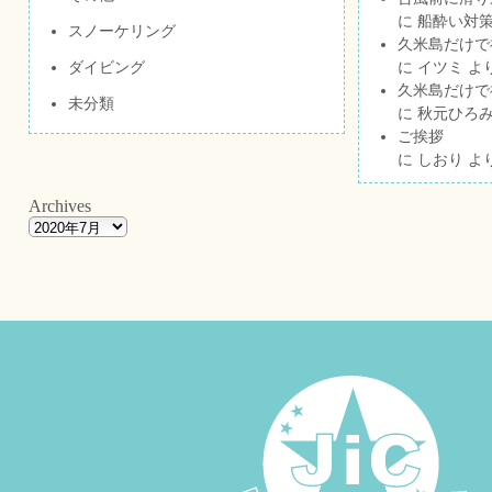
に
船酔い対策
スノーケリング
久米島だけで祝
ダイビング
に
イツミ
よ
久米島だけで祝
未分類
に
秋元ひろ
ご挨拶
に
しおり
よ
Archives