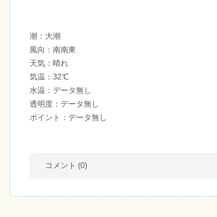
潮：大潮
風向：南南東
天気：晴れ
気温：32℃
水温：データ無し
透明度：データ無し
ポイント：データ無し
コメント
(0)