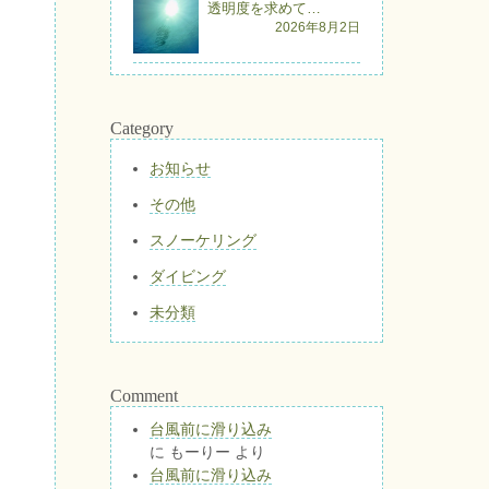
透明度を求めて…
2026年8月2日
Category
お知らせ
その他
スノーケリング
ダイビング
未分類
Comment
台風前に滑り込み
に
もーりー
より
台風前に滑り込み