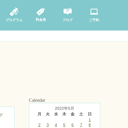
料金表
ブログ
プログラム
ご予約
Calendar
2022年5月
月
火
水
木
金
土
日
グ
1
2
3
4
5
6
7
8