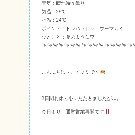
天気：晴れ時々曇り
気温：29℃
水温：24℃
ポイント：トンバラザシ、ウーマガイ
ひとこと：夏のような空！
༄ ༄ ༄ ༄ ༄ ༄ ༄ ༄ ༄ ༄ ༄ ༄ ༄ ༄ ༄ ༄ 
こんにちは～、イツミです
2日間お休みをいただきましたが…。
今日より、通常営業再開です