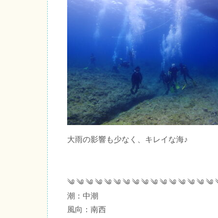
大雨の影響も少なく、キレイな海♪
༄ ༄ ༄ ༄ ༄ ༄ ༄ ༄ ༄ ༄ ༄ ༄ ༄ ༄ ༄ ༄ 
潮：中潮
風向：南西