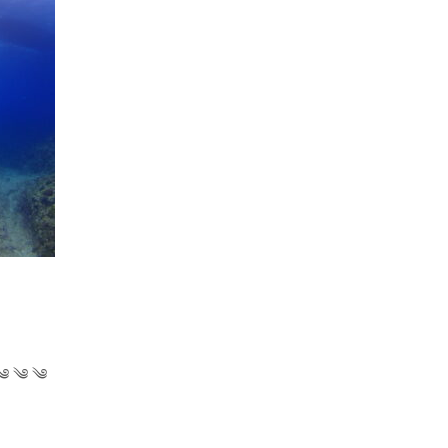
༄ ༄ ༄