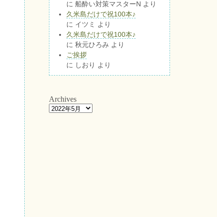
に
船酔い対策マスターN
より
久米島だけで祝100本♪
に
イツミ
より
久米島だけで祝100本♪
に
秋元ひろみ
より
ご挨拶
に
しおり
より
Archives