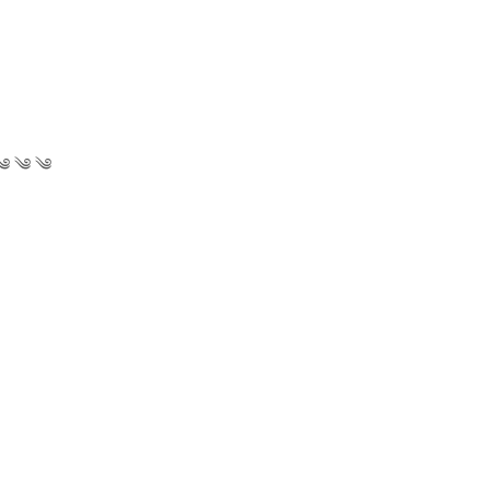
༄ ༄ ༄