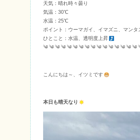
天気：晴れ時々曇り
気温：30℃
水温：25℃
ポイント：ウーマガイ、イマズニ、マンタ
ひとこと：水温、透明度上昇
༄ ༄ ༄ ༄ ༄ ༄ ༄ ༄ ༄ ༄ ༄ ༄ ༄ ༄ ༄ ༄ 
こんにちは～、イツミです
本日も晴天なり