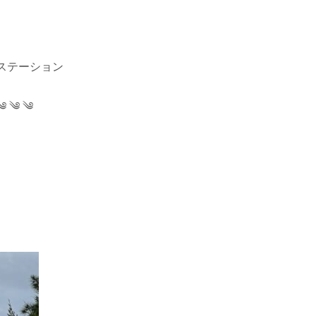
ステーション
༄ ༄ ༄