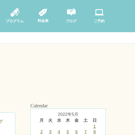
料金表
ブログ
プログラム
ご予約
Calendar
2022年5月
月
火
水
木
金
土
日
グ
1
2
3
4
5
6
7
8