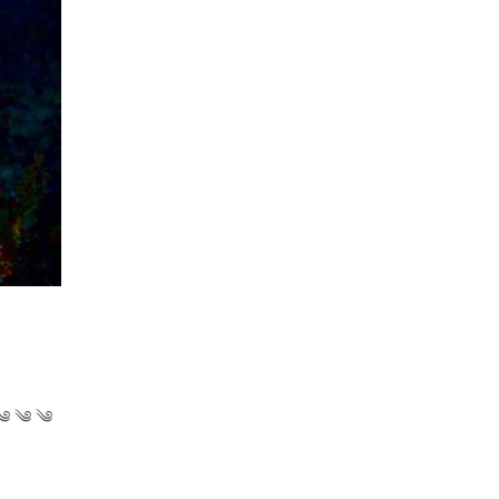
༄ ༄ ༄