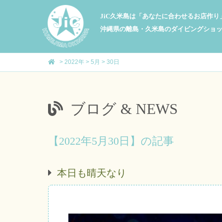
JiC久米島は「あなたに合わせるお店作
沖縄県の離島・久米島のダイビングショ
>
2022年
>
5月
>
30日
ブログ & NEWS
【2022年5月30日】の記事
本日も晴天なり