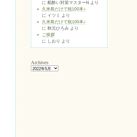
に
船酔い対策マスターN
より
久米島だけで祝100本♪
に
イツミ
より
久米島だけで祝100本♪
に
秋元ひろみ
より
ご挨拶
に
しおり
より
Archives