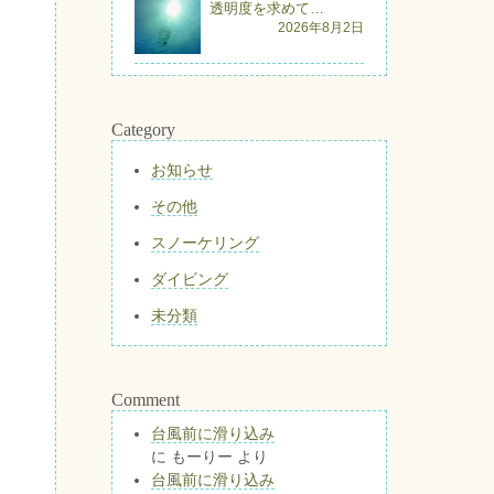
透明度を求めて…
2026年8月2日
Category
お知らせ
その他
スノーケリング
ダイビング
未分類
Comment
台風前に滑り込み
に
もーりー
より
台風前に滑り込み