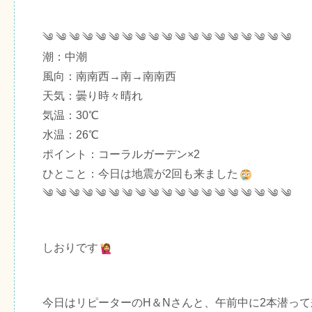
༄ ༄ ༄ ༄ ༄ ༄ ༄ ༄ ༄ ༄ ༄ ༄ ༄ ༄ ༄ ༄ ༄ ༄ ༄
潮：中潮
風向：南南西→南→南南西
天気：曇り時々晴れ
気温：30℃
水温：26℃
ポイント：コーラルガーデン×2
ひとこと：今日は地震が2回も来ました
༄ ༄ ༄ ༄ ༄ ༄ ༄ ༄ ༄ ༄ ༄ ༄ ༄ ༄ ༄ ༄ ༄ ༄ ༄
しおりです
今日はリピーターのH＆Nさんと、午前中に2本潜っ