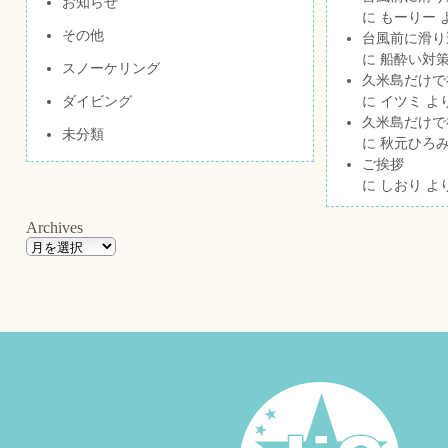
お知らせ
に
もーりー
その他
台風前に滑り
に
船酔い対策
スノーケリング
久米島だけで祝
ダイビング
に
イツミ
よ
久米島だけで祝
未分類
に
秋元ひろ
ご挨拶
に
しおり
よ
Archives