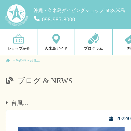
沖縄・久米島ダイビングショップ JiC久米島
098-985-8000
ショップ紹介
久米島ガイド
プログラム
>
その他
>
台風…
ブログ & NEWS
台風…
2022/0