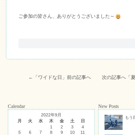
ご参加の皆さん、ありがとうございました～
←「
ワイドな日
」前の記事へ 次の記事へ「
Calendar
New Posts
2022年9月
もう
月
火
水
木
金
土
日
1
2
3
4
5
6
7
8
9
10
11