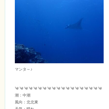
マンタ～♪
༄ ༄ ༄ ༄ ༄ ༄ ༄ ༄ ༄ ༄ ༄ ༄ ༄ ༄ ༄ ༄ ༄ ༄ ༄
潮：中潮
風向：北北東
天気：晴れ