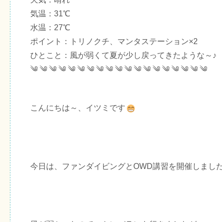
気温：31℃
水温：27℃
ポイント：トリノクチ、マンタステーション×2
ひとこと：風が弱くて夏が少し戻ってきたような～♪
༄ ༄ ༄ ༄ ༄ ༄ ༄ ༄ ༄ ༄ ༄ ༄ ༄ ༄ ༄ ༄ ༄ ༄ ༄
こんにちは～、イツミです
今日は、ファンダイビングとOWD講習を開催しまし