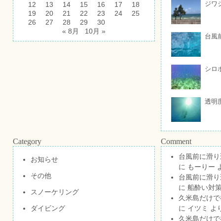
ジワ
12
13
14
15
16
17
18
19
20
21
22
23
24
25
26
27
28
29
30
« 8月
10月 »
台風
シロ
透明
Category
Comment
台風前に滑り
お知らせ
に
もーりー
その他
台風前に滑り
に
船酔い対策
スノーケリング
久米島だけで祝
ダイビング
に
イツミ
よ
久米島だけで祝