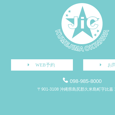
WEB予約
お
098-985-8000
〒901-3108 沖縄県島尻郡久米島町字比嘉 1