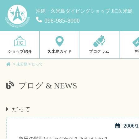
沖縄・久米島ダイビングショップ JiC久米島
098-985-8000
ショップ紹介
久米島ガイド
プログラム
>
未分類
>
だって
ブログ & NEWS
だって
2006/1
亀田の髪型はギャグかな？そうだよね？