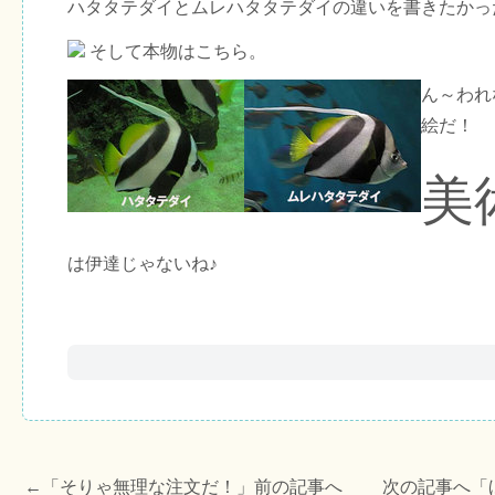
ハタタテダイとムレハタタテダイの違いを書きたかっ
そして本物はこちら。
ん～われ
絵だ！
美
は伊達じゃないね♪
←「
そりゃ無理な注文だ！
」前の記事へ 次の記事へ「