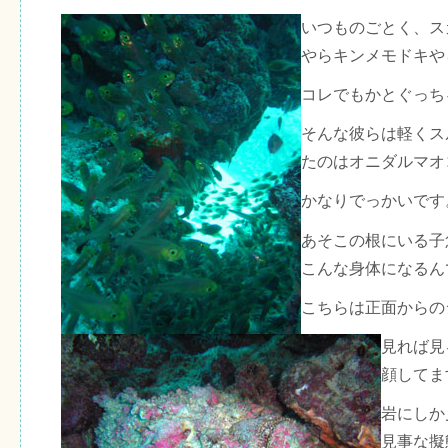
いつものごとく、ス
やらキンメモドキや
コレでもかとぐっち
そんな彼らは軽くス
たのはオニダルマオ
かなりでっかいです
あそこの根にいる子
こんな身体になるん
こちらは正面からの
見れば見
顔してま
岩にしか
見事な擬