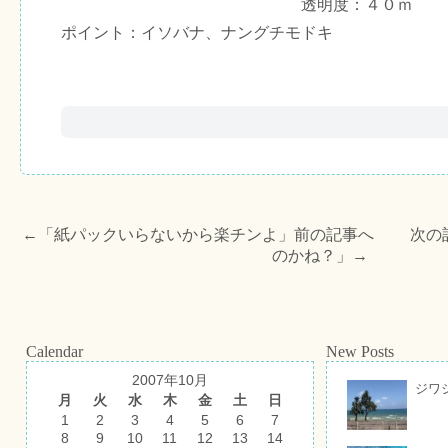
透明度：４０ｍ
ポイント：イソバナ、ナングチモドキ
←「
紙パックいらないから楽チンよ
」前の記事へ 次の
のかね？
」→
Calendar
New Posts
2007年10月
ジワ
月
火
水
木
金
土
日
1
2
3
4
5
6
7
8
9
10
11
12
13
14