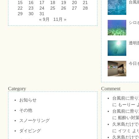
台風
15
16
17
18
19
20
21
22
23
24
25
26
27
28
29
30
31
« 9月
11月 »
シロ
透明
今日
Category
Comment
台風前に滑り
お知らせ
に
もーりー
その他
台風前に滑り
に
船酔い対策
スノーケリング
久米島だけで祝
ダイビング
に
イツミ
よ
久米島だけで祝