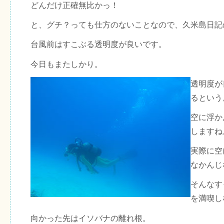
どんだけ正確無比かっ！
と、グチ？っても仕方のないことなので、久米島日記
台風前はすこぶる透明度が良いです。
今日もまたしかり。
透明度が
るという
空に浮か
しますね
実際に空
なかんじ
そんなす
を満喫し
向かった先はイソバナの離れ根。