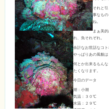
それと引
事なもの
ね。
まぁ美的
れ、魚それぞれ。
余計なお世話なコト
やっぱりあの風貌は
何とか出来るもんな
たくなります。
今日のデータ
潮：小潮
気温：３０℃
水温：２９℃