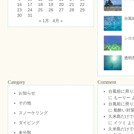
16
17
18
19
20
21
22
23
24
25
26
27
28
29
30
31
台風
« 1月
4月 »
シロ
透明
Category
Comment
台風前に滑り
お知らせ
に
もーりー
その他
台風前に滑り
に
船酔い対策
スノーケリング
久米島だけで祝
ダイビング
に
イツミ
よ
久米島だけで祝
未分類