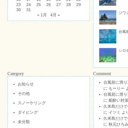
23
24
25
26
27
28
29
30
31
ジワ
« 1月
4月 »
台風
シロ
Category
Comment
台風前に滑り
お知らせ
に
もーりー
その他
台風前に滑り
に
船酔い対策
スノーケリング
久米島だけで祝
ダイビング
に
イツミ
よ
久米島だけで祝
未分類
に
秋元ひろ