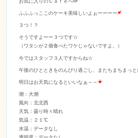
お気に入りのＣａｆｅへ
ふふふっここのケーキ美味しいよぉーーーー
３つ！？
そうですよーー３つです☆
（ワタシが２個食べたワケじゃないですよ。）
今ではスタッフ３人ですからね☆
午後のひとときをのんびり過ごし、またちまちまっと
明日はお天気になるといいなぁ～～
潮：大潮
風向：北北西
天気：曇り時々晴れ
気温：２１℃
水温：データなし
透明度：データなし