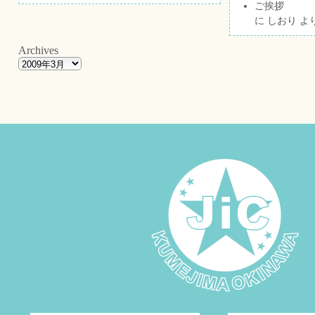
ご挨拶
に
しおり
よ
Archives