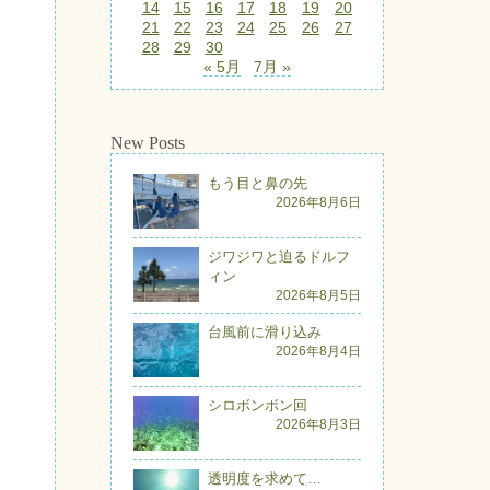
14
15
16
17
18
19
20
21
22
23
24
25
26
27
28
29
30
« 5月
7月 »
New Posts
もう目と鼻の先
2026年8月6日
ジワジワと迫るドルフ
ィン
2026年8月5日
台風前に滑り込み
2026年8月4日
シロボンボン回
2026年8月3日
透明度を求めて…