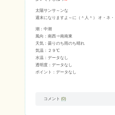
太陽サンサ～ンな
週末になりますよ～に（＾人＾） オ・ネ・
潮：中潮
風向：南西⇒南南東
天気：曇りのち雨のち晴れ
気温：２９℃
水温：データなし
透明度：データなし
ポイント：データなし
コメント
(0)