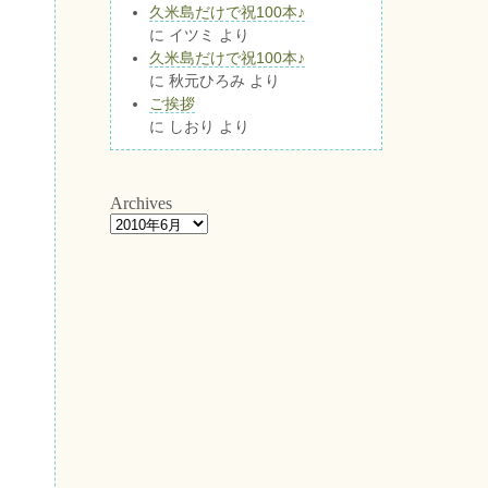
久米島だけで祝100本♪
に
イツミ
より
久米島だけで祝100本♪
に
秋元ひろみ
より
ご挨拶
に
しおり
より
Archives