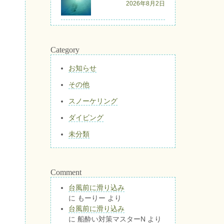
2026年8月2日
Category
お知らせ
その他
スノーケリング
ダイビング
未分類
Comment
台風前に滑り込み
に
もーりー
より
台風前に滑り込み
に
船酔い対策マスターN
より