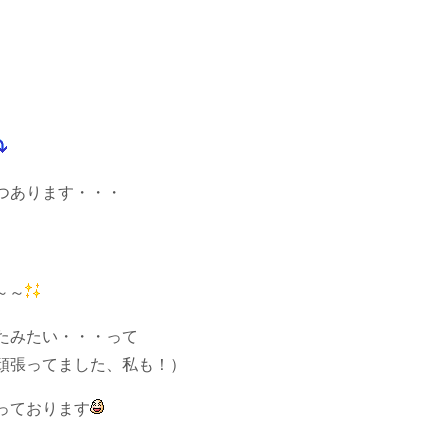
つあります・・・
～～
たみたい・・・って
頑張ってました、私も！）
っております