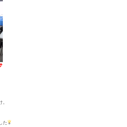
け。
した