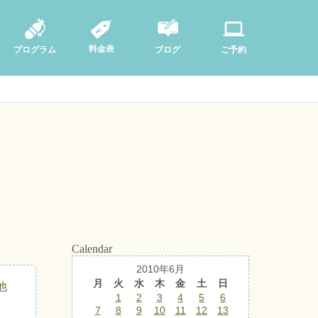
料金表
ブログ
プログラム
ご予約
Calendar
2010年6月
月
火
水
木
金
土
日
他
1
2
3
4
5
6
7
8
9
10
11
12
13