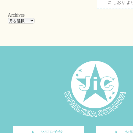
に
しおり
よ
Archives
WEB予約
お