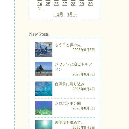
24
25
26
27
28
29
30
31
« 2月
4月 »
New Posts
もう目と鼻の先
2026年8月6日
ジワジワと迫るドルフ
ィン
2026年8月5日
台風前に滑り込み
2026年8月4日
シロボンボン回
2026年8月3日
透明度を求めて…
2026年8月2日