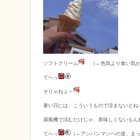
ソフトクリーム
（←色気より食い気
てへっ
そりゃねぇ～
暑い日には、こういうもので涼まないとね
扇風機で涼むだけじゃ、美味しくないもん
てへっ
（←アンパンマンへの道、ま