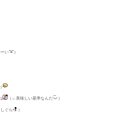
かーい
）
っ
ね
（←美味しい基準なんだ
）
っしぐら
）