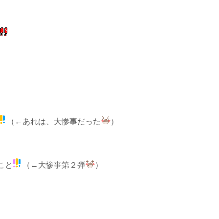
（←あれは、大惨事だった
）
こと
（←大惨事第２弾
）