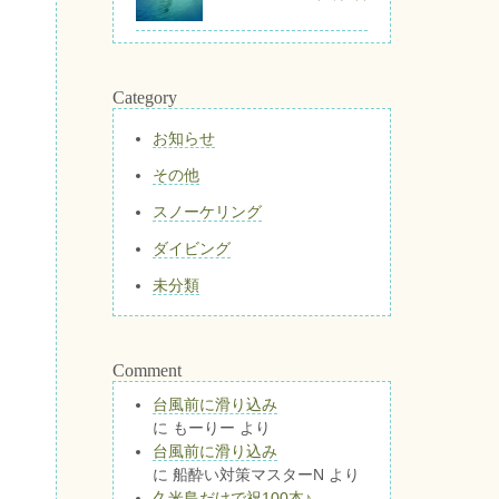
Category
お知らせ
その他
スノーケリング
ダイビング
未分類
Comment
台風前に滑り込み
に
もーりー
より
台風前に滑り込み
に
船酔い対策マスターN
より
久米島だけで祝100本♪