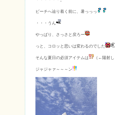
ビーチへ辿り着く前に、暑っっっ
・・・うん
やっぱり、さっさと戻ろー
っと、コロッと思いは変わるのでした
そんな夏日の必須アイテムは
（←陽射し
ジャジャァ～～～ン