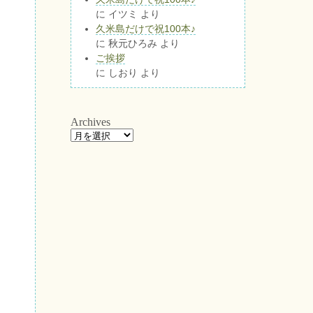
に
イツミ
より
久米島だけで祝100本♪
に
秋元ひろみ
より
ご挨拶
に
しおり
より
Archives