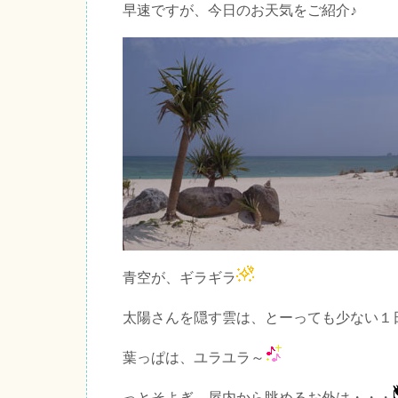
早速ですが、今日のお天気をご紹介♪
青空が、ギラギラ
太陽さんを隠す雲は、とーっても少ない１
葉っぱは、ユラユラ～
っとそよぎ、屋内から眺めるお外は・・・