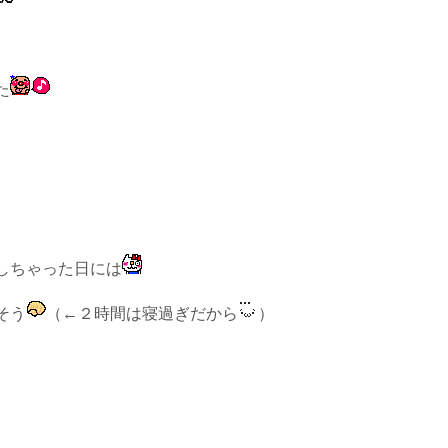
た
しちゃった日には
そう
（←２時間は寝過ぎだから
）