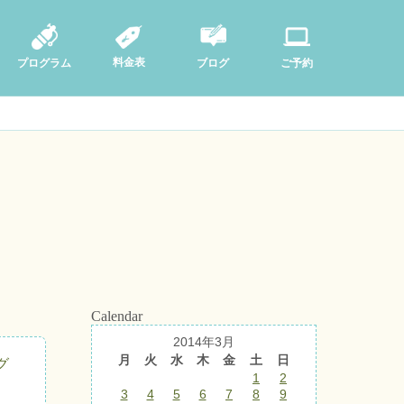
料金表
ブログ
プログラム
ご予約
Calendar
2014年3月
月
火
水
木
金
土
日
グ
1
2
3
4
5
6
7
8
9