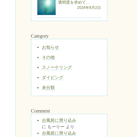
透明度を求めて…
2026年8月2日
Category
お知らせ
その他
スノーケリング
ダイビング
未分類
Comment
台風前に滑り込み
に
もーりー
より
台風前に滑り込み