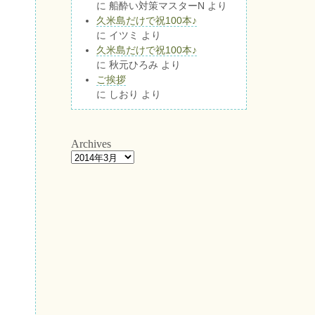
に
船酔い対策マスターN
より
久米島だけで祝100本♪
に
イツミ
より
久米島だけで祝100本♪
に
秋元ひろみ
より
ご挨拶
に
しおり
より
Archives