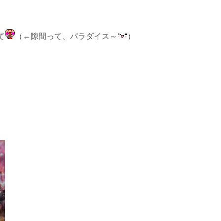
て
（←隙間って、パラダイス～
）