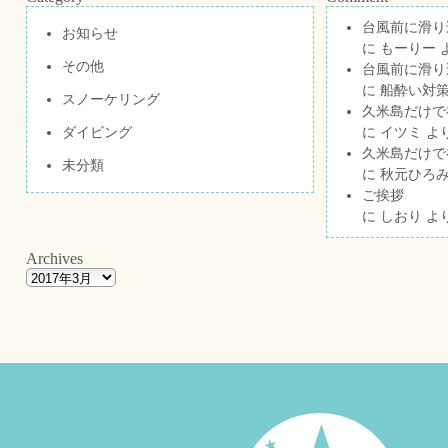
台風前に滑り
お知らせ
に
もーりー
その他
台風前に滑り
に
船酔い対策
スノーケリング
久米島だけで祝
ダイビング
に
イツミ
よ
久米島だけで祝
未分類
に
秋元ひろ
ご挨拶
に
しおり
よ
Archives