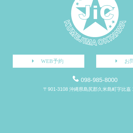
WEB予約
お
098-985-8000
〒901-3108 沖縄県島尻郡久米島町字比嘉 1