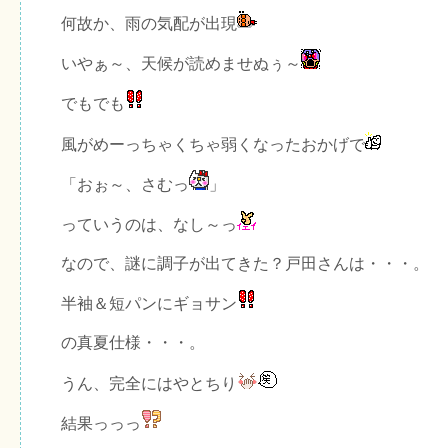
何故か、雨の気配が出現
いやぁ～、天候が読めませぬぅ～
でもでも
風がめーっちゃくちゃ弱くなったおかげで
「おぉ～、さむっ
」
っていうのは、なし～っ
なので、謎に調子が出てきた？戸田さんは・・・。
半袖＆短パンにギョサン
の真夏仕様・・・。
うん、完全にはやとちり
結果っっっ