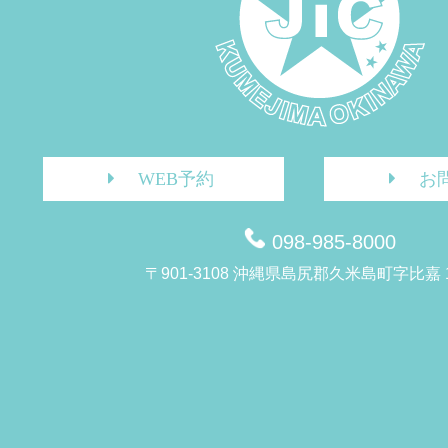
WEB予約
お
098-985-8000
〒901-3108 沖縄県島尻郡久米島町字比嘉 1