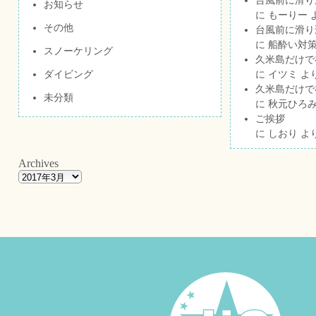
台風前に滑り
お知らせ
に
もーりー
その他
台風前に滑り
に
船酔い対策
スノーケリング
久米島だけで祝
ダイビング
に
イツミ
よ
久米島だけで祝
未分類
に
秋元ひろ
ご挨拶
に
しおり
よ
Archives