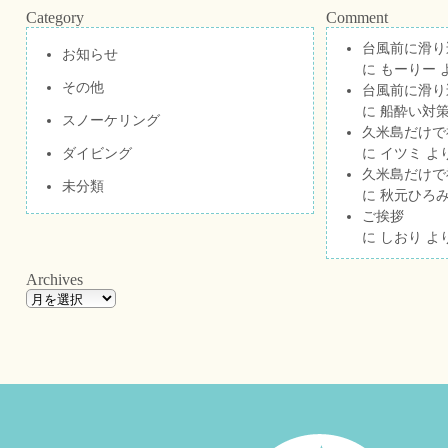
Category
Comment
台風前に滑り
お知らせ
に
もーりー
その他
台風前に滑り
に
船酔い対策
スノーケリング
久米島だけで祝
ダイビング
に
イツミ
よ
久米島だけで祝
未分類
に
秋元ひろ
ご挨拶
に
しおり
よ
Archives