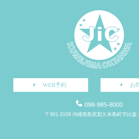
WEB予約
お
098-985-8000
〒901-3108 沖縄県島尻郡久米島町字比嘉 1