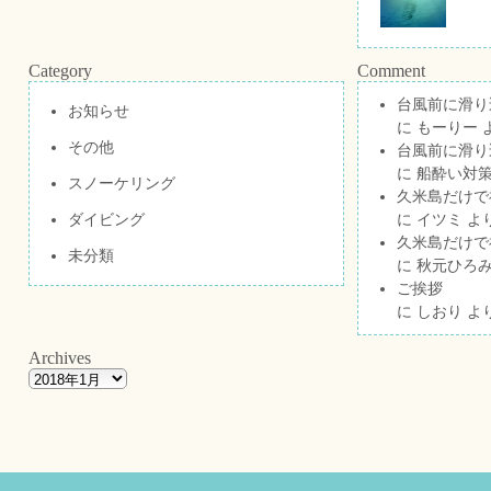
Category
Comment
台風前に滑り
お知らせ
に
もーりー
その他
台風前に滑り
に
船酔い対策
スノーケリング
久米島だけで祝
ダイビング
に
イツミ
よ
久米島だけで祝
未分類
に
秋元ひろ
ご挨拶
に
しおり
よ
Archives