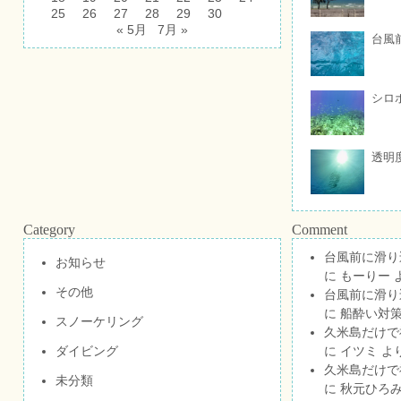
25
26
27
28
29
30
« 5月
7月 »
台風
シロ
透明
Category
Comment
台風前に滑り
お知らせ
に
もーりー
その他
台風前に滑り
に
船酔い対策
スノーケリング
久米島だけで祝
ダイビング
に
イツミ
よ
久米島だけで祝
未分類
に
秋元ひろ