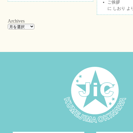
ご挨拶
に
しおり
よ
Archives