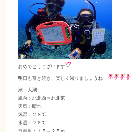
おめでとうございます
明日も引き続き、楽しく潜りましょうねー
潮：大潮
風向：北北西⇒北北東
天気：晴れ
気温：２８℃
水温：２６℃
透明度：１５～２５ｍ