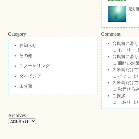
透明
Category
Comment
台風前に滑り
お知らせ
に
もーりー
その他
台風前に滑り
に
船酔い対策
スノーケリング
久米島だけで祝
ダイビング
に
イツミ
よ
久米島だけで祝
未分類
に
秋元ひろ
ご挨拶
に
しおり
よ
Archives