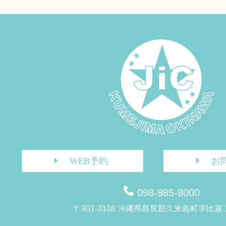
WEB予約
お
098-985-8000
〒901-3108 沖縄県島尻郡久米島町字比嘉 1