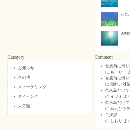
シロ
透明
Category
Comment
台風前に滑り
お知らせ
に
もーりー
その他
台風前に滑り
に
船酔い対策
スノーケリング
久米島だけで祝
ダイビング
に
イツミ
よ
久米島だけで祝
未分類
に
秋元ひろ
ご挨拶
に
しおり
よ