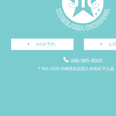
WEB予約
お
098-985-8000
〒901-3108 沖縄県島尻郡久米島町字比嘉 1