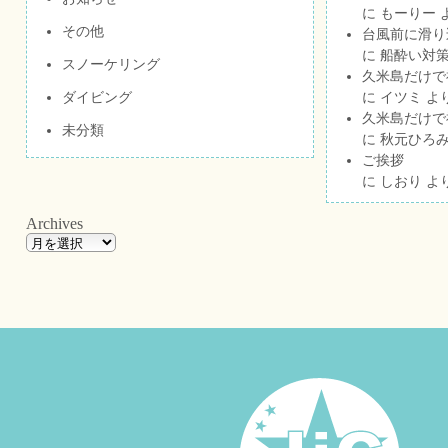
に
もーりー
その他
台風前に滑り
に
船酔い対策
スノーケリング
久米島だけで祝
ダイビング
に
イツミ
よ
久米島だけで祝
未分類
に
秋元ひろ
ご挨拶
に
しおり
よ
Archives