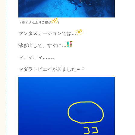
（※Ｙさんよりご提供
）
マンタステーションでは…
泳ぎ出して、すぐに…
マ、マ、マ……。
マダラトビエイが居ました～