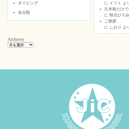
ダイビング
に
イツミ
よ
久米島だけで祝
未分類
に
秋元ひろ
ご挨拶
に
しおり
よ
Archives