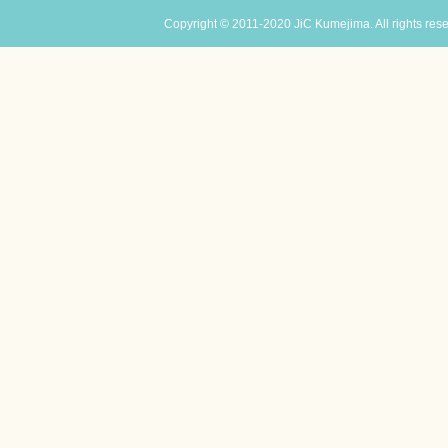
Copyright © 2011-2020 JiC Kumejima. All rights res