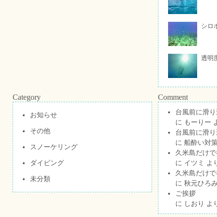
シロ
透明
Category
Comment
台風前に滑り
お知らせ
に
もーりー
その他
台風前に滑り
に
船酔い対策
スノーケリング
久米島だけで祝
ダイビング
に
イツミ
よ
久米島だけで祝
未分類
に
秋元ひろ
ご挨拶
に
しおり
よ