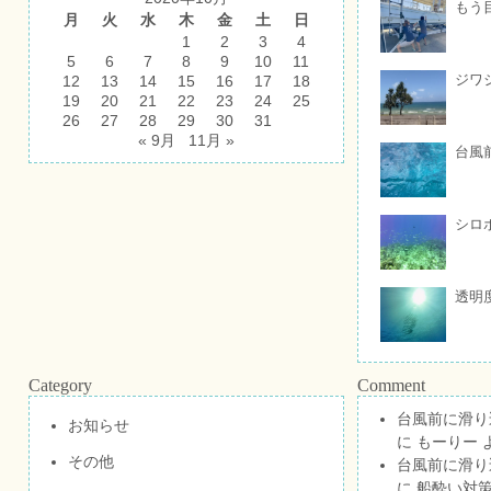
もう
月
火
水
木
金
土
日
1
2
3
4
5
6
7
8
9
10
11
ジワ
12
13
14
15
16
17
18
19
20
21
22
23
24
25
26
27
28
29
30
31
« 9月
11月 »
台風
シロ
透明
Category
Comment
台風前に滑り
お知らせ
に
もーりー
その他
台風前に滑り
に
船酔い対策