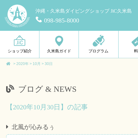
沖縄・久米島ダイビングショップ JiC久米島
098-985-8000
ショップ紹介
久米島ガイド
プログラム
>
2020年
>
10月
>
30日
ブログ & NEWS
【2020年10月30日】の記事
北風が沁みるぅ