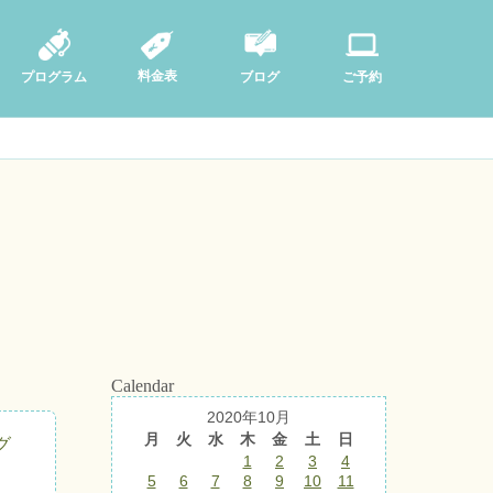
料金表
ブログ
プログラム
ご予約
Calendar
2020年10月
月
火
水
木
金
土
日
グ
1
2
3
4
5
6
7
8
9
10
11