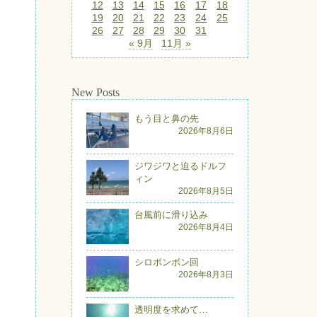
12
13
14
15
16
17
18
19
20
21
22
23
24
25
26
27
28
29
30
31
« 9月
11月 »
New Posts
もう目と鼻の先
2026年8月6日
ジワジワと迫るドルフ
ィン
2026年8月5日
台風前に滑り込み
2026年8月4日
シロボンボン回
2026年8月3日
透明度を求めて…