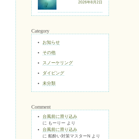
2026年8月2日
Category
お知らせ
その他
スノーケリング
ダイビング
未分類
Comment
台風前に滑り込み
に
もーりー
より
台風前に滑り込み
に
船酔い対策マスターN
より