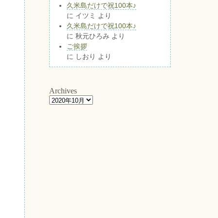
久米島だけで祝100本♪
に
イツミ
より
久米島だけで祝100本♪
に
秋元ひろみ
より
ご挨拶
に
しおり
より
Archives