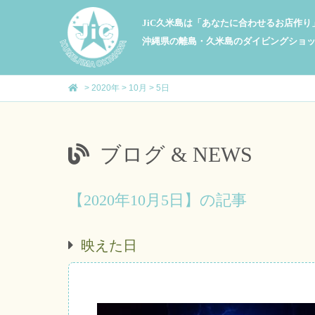
JiC久米島は「あなたに合わせるお店作
沖縄県の離島・久米島のダイビングショ
>
2020年
>
10月
>
5日
ブログ & NEWS
【2020年10月5日】の記事
映えた日