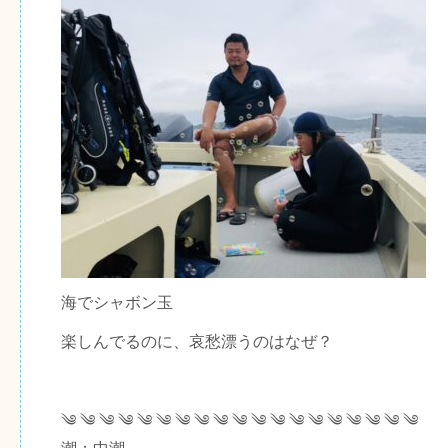
海でシャボン玉
楽しんでるのに、哀愁漂うのはなぜ？
༄ ༄ ༄ ༄ ༄ ༄ ༄ ༄ ༄ ༄ ༄ ༄ ༄ ༄ ༄ ༄ ༄ ༄ ༄