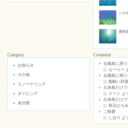
シロ
透明
Category
Comment
台風前に滑り
お知らせ
に
もーりー
その他
台風前に滑り
に
船酔い対策
スノーケリング
久米島だけで祝
ダイビング
に
イツミ
よ
久米島だけで祝
未分類
に
秋元ひろ
ご挨拶
に
しおり
よ