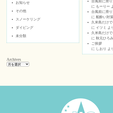
台風前に滑り
お知らせ
に
もーりー
その他
台風前に滑り
に
船酔い対策
スノーケリング
久米島だけで祝
ダイビング
に
イツミ
よ
久米島だけで祝
未分類
に
秋元ひろ
ご挨拶
に
しおり
よ
Archives