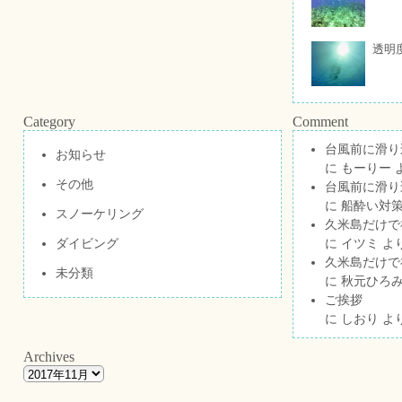
透明
Category
Comment
台風前に滑り
お知らせ
に
もーりー
その他
台風前に滑り
に
船酔い対策
スノーケリング
久米島だけで祝
ダイビング
に
イツミ
よ
久米島だけで祝
未分類
に
秋元ひろ
ご挨拶
に
しおり
よ
Archives