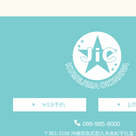
WEB予約
お
098-985-8000
〒901-3108 沖縄県島尻郡久米島町字比嘉 1