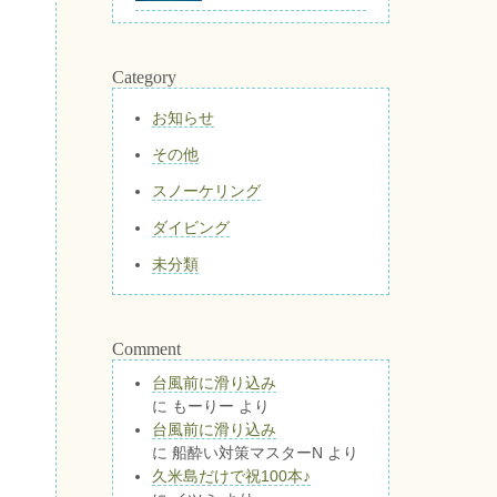
Category
お知らせ
その他
スノーケリング
ダイビング
未分類
Comment
台風前に滑り込み
に
もーりー
より
台風前に滑り込み
に
船酔い対策マスターN
より
久米島だけで祝100本♪