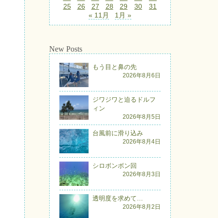
25
26
27
28
29
30
31
« 11月
1月 »
New Posts
もう目と鼻の先
2026年8月6日
ジワジワと迫るドルフ
ィン
2026年8月5日
台風前に滑り込み
2026年8月4日
シロボンボン回
2026年8月3日
透明度を求めて…
2026年8月2日