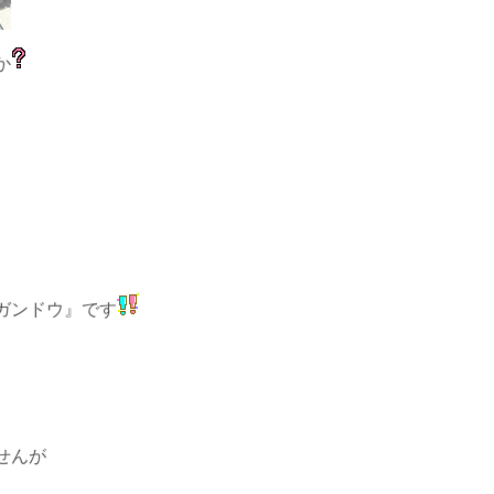
か
、
ガンドウ』です
せんが