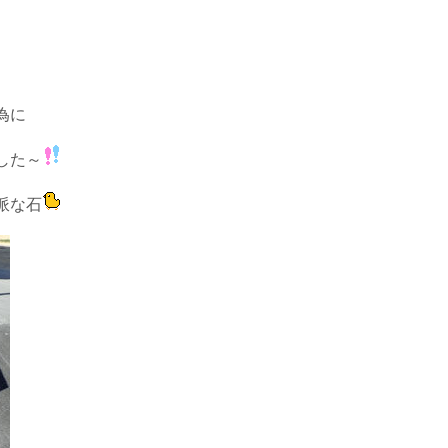
為に
した～
派な石