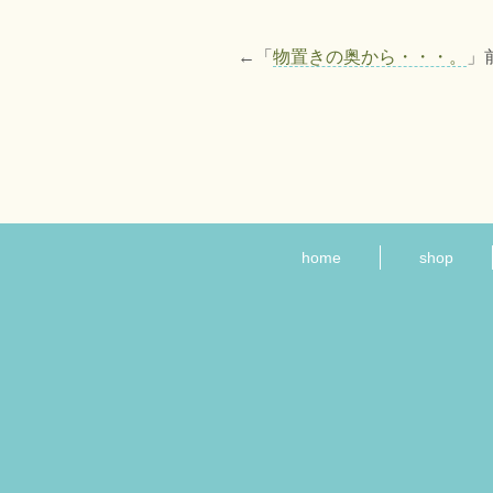
←「
物置きの奥から・・・。
」
home
shop