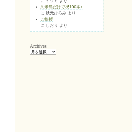
に
イツミ
より
久米島だけで祝100本♪
に
秋元ひろみ
より
ご挨拶
に
しおり
より
Archives