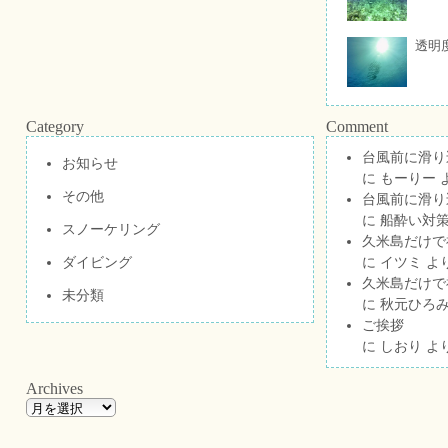
透明
Category
Comment
台風前に滑り
お知らせ
に
もーりー
その他
台風前に滑り
に
船酔い対策
スノーケリング
久米島だけで祝
ダイビング
に
イツミ
よ
久米島だけで祝
未分類
に
秋元ひろ
ご挨拶
に
しおり
よ
Archives