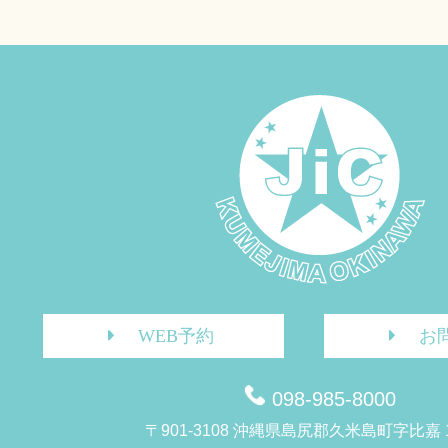
WEB予約
お
098-985-8000
〒901-3108 沖縄県島尻郡久米島町字比嘉 1