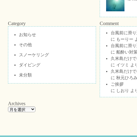
Category
Comment
台風前に滑り
お知らせ
に
もーりー
その他
台風前に滑り
に
船酔い対策
スノーケリング
久米島だけで祝
ダイビング
に
イツミ
よ
久米島だけで祝
未分類
に
秋元ひろ
ご挨拶
に
しおり
よ
Archives