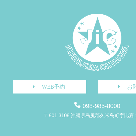
WEB予約
お
098-985-8000
〒901-3108 沖縄県島尻郡久米島町字比嘉 1