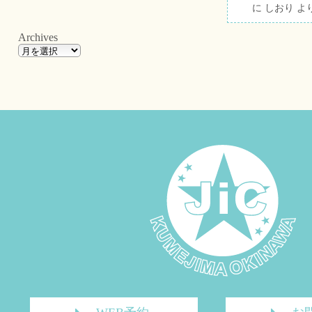
に
しおり
よ
Archives