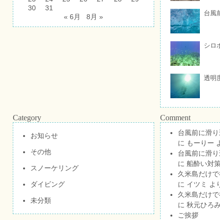
30
31
台風
« 6月
8月 »
シロ
透明
Category
Comment
台風前に滑り
お知らせ
に
もーりー
その他
台風前に滑り
に
船酔い対策
スノーケリング
久米島だけで祝
ダイビング
に
イツミ
よ
久米島だけで祝
未分類
に
秋元ひろ
ご挨拶