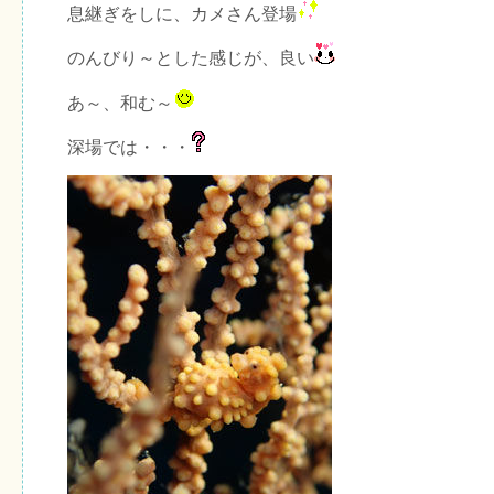
息継ぎをしに、カメさん登場
のんびり～とした感じが、良い
あ～、和む～
深場では・・・