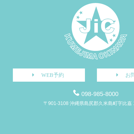
WEB予約
お
098-985-8000
〒901-3108 沖縄県島尻郡久米島町字比嘉 1