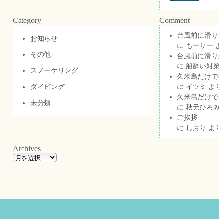
Category
Comment
台風前に滑り
お知らせ
に
もーりー
その他
台風前に滑り
に
船酔い対策
スノーケリング
久米島だけで祝
ダイビング
に
イツミ
よ
久米島だけで祝
未分類
に
秋元ひろ
ご挨拶
に
しおり
よ
Archives